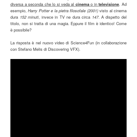
diversa a seconda che lo si veda al
cinema
o in
televisione
. Ad
esempio,
Harry Potter e la pietra filosofale
(2001)
visto al cinema
dura
152 minuti
, invece in TV ne dura circa
147
. A dispetto del
titolo, non si tratta di una magia. Eppure il film è identico! Come
è possibile?
La risposta è nel nuovo video di Science4Fun (in collaborazione
con Stefano Melis di Discovering VFX).