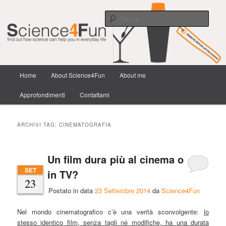
Scienza e tecnologia dai confini della conoscenza e dintorni.
Cerca
Science4Fun
Menu
Home
About Science4Fun
About me
Vai
Vai
principale
Approfondimenti
Contattami
al
al
contenuto
contenuto
ARCHIVI TAG:
CINEMATOGRAFIA
principale
secondario
Un film dura più al cinema o
SET
in TV?
23
Postato in data
23 Settembre 2014
da
Science4Fun
Nel mondo cinematografico c’è una verità sconvolgente:
lo
stesso identico film, senza tagli né modifiche, ha una durata