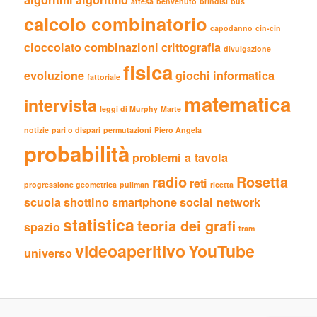
attesa
benvenuto
brindisi
bus
calcolo combinatorio
capodanno
cin-cin
cioccolato
combinazioni
crittografia
divulgazione
fisica
evoluzione
giochi
informatica
fattoriale
matematica
intervista
leggi di Murphy
Marte
notizie
pari o dispari
permutazioni
Piero Angela
probabilità
problemi a tavola
radio
Rosetta
reti
progressione geometrica
pullman
ricetta
scuola
shottino
smartphone
social network
statistica
teoria dei grafi
spazio
tram
videoaperitivo
YouTube
universo