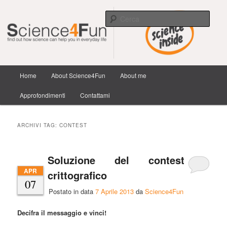
Scienza e tecnologia dai confini della conoscenza e dintorni.
Cerca
Science4Fun
Menu
Home
About Science4Fun
About me
Vai
Vai
principale
Approfondimenti
Contattami
al
al
contenuto
contenuto
ARCHIVI TAG:
CONTEST
principale
secondario
Soluzione del contest
APR
crittografico
07
Postato in data
7 Aprile 2013
da
Science4Fun
Decifra il messaggio e vinci!