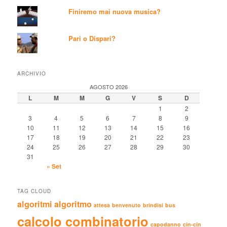
Finiremo mai nuova musica?
Pari o Dispari?
ARCHIVIO
AGOSTO 2026
L
M
M
G
V
S
D
1
2
3
4
5
6
7
8
9
10
11
12
13
14
15
16
17
18
19
20
21
22
23
24
25
26
27
28
29
30
31
« Set
TAG CLOUD
algoritmi
algoritmo
attesa
benvenuto
brindisi
bus
calcolo combinatorio
capodanno
cin-cin