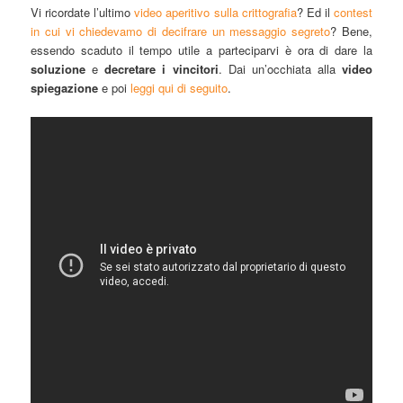
Vi ricordate l’ultimo
video aperitivo sulla crittografia
? Ed il
contest
in cui vi chiedevamo di decifrare un messaggio segreto
? Bene,
essendo scaduto il tempo utile a parteciparvi è ora di dare la
soluzione
e
decretare i vincitori
. Dai un’occhiata alla
video
spiegazione
e poi
leggi qui di seguito
.