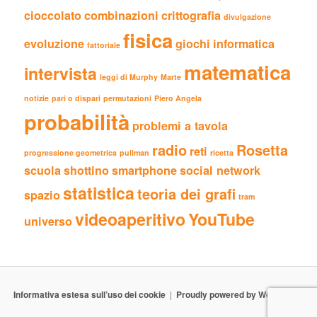
cioccolato
combinazioni
crittografia
divulgazione
fisica
evoluzione
giochi
informatica
fattoriale
matematica
intervista
leggi di Murphy
Marte
notizie
pari o dispari
permutazioni
Piero Angela
probabilità
problemi a tavola
radio
Rosetta
reti
progressione geometrica
pullman
ricetta
scuola
shottino
smartphone
social network
statistica
teoria dei grafi
spazio
tram
videoaperitivo
YouTube
universo
Informativa estesa sull’uso dei cookie
Proudly powered by WordPress