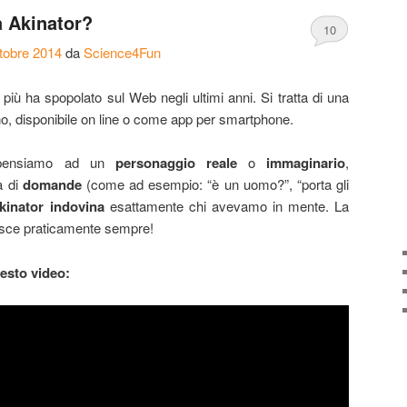
 Akinator?
10
tobre 2014
da
Science4Fun
più ha spopolato sul Web negli ultimi anni. Si tratta di una
o, disponibile on line o come app per smartphone.
 pensiamo ad un
personaggio
reale
o
immaginario
,
a di
domande
(come ad esempio: “è un uomo?”, “porta gli
kinator
indovina
esattamente chi avevamo in mente. La
esce praticamente sempre!
esto video: