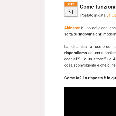
OTT
Come funziona
31
principale
secondario
Postato in data
31 Ot
Akinator
è uno dei giochi che 
sorta di “
indovina chi
” modern
La dinamica è semplice:
rispondiamo
ad una manciat
occhiali?”, “è un attore?”) e
A
cosa sconvolgente è che ci ri
Come fa? La risposta è in qu