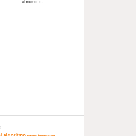
al momento.
D
i
algoritmo
attesa
benvenuto