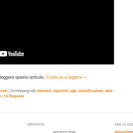
 leggere questo articolo.
Continua a leggere
→
anale
|
Contrassegnato
Akinator
,
algoritmi
,
app
,
classificazione
,
data
e
|
10
Risposte
ARCHIVIO
TAG CLOU
algoritm
AGOSTO 2026