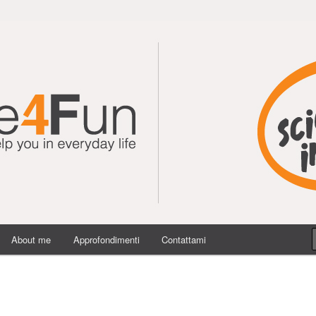
 della conoscenza e dintorni.
About me
Approfondimenti
Contattami