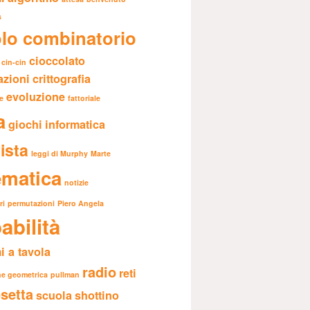
s
olo combinatorio
cioccolato
cin-cin
zioni
crittografia
evoluzione
e
fattoriale
a
giochi
informatica
ista
leggi di Murphy
Marte
matica
notizie
ri
permutazioni
Piero Angela
abilità
i a tavola
radio
reti
ne geometrica
pullman
setta
scuola
shottino