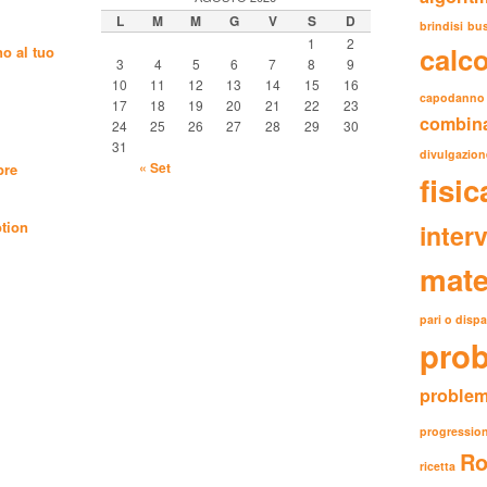
L
M
M
G
V
S
D
brindisi
bu
1
2
calc
o al tuo
3
4
5
6
7
8
9
10
11
12
13
14
15
16
capodanno
17
18
19
20
21
22
23
combina
24
25
26
27
28
29
30
31
divulgazion
« Set
bre
fisic
tion
interv
mate
pari o dispa
prob
problem
progressio
Ro
ricetta