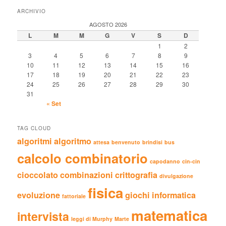
ARCHIVIO
AGOSTO 2026
L
M
M
G
V
S
D
1
2
3
4
5
6
7
8
9
10
11
12
13
14
15
16
17
18
19
20
21
22
23
24
25
26
27
28
29
30
31
« Set
TAG CLOUD
algoritmi
algoritmo
attesa
benvenuto
brindisi
bus
calcolo combinatorio
capodanno
cin-cin
cioccolato
combinazioni
crittografia
divulgazione
fisica
evoluzione
giochi
informatica
fattoriale
matematica
intervista
leggi di Murphy
Marte