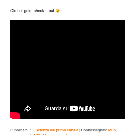
Old but gold, check it out
Pubblicato in
> Scienza dal primo canale
|
Contrassegnato
lotto
,