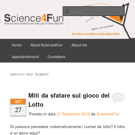
Scienza e tecnologia dai confini della conoscenza e dintorni.
Cerca
Science4Fun
Menu
Home
About Science4Fun
About me
Vai
Vai
principale
Approfondimenti
Contattami
al
al
contenuto
contenuto
ARCHIVI TAG:
NUMERI
principale
secondario
Miti da sfatare sul gioco del
SET
Lotto
27
Postato in data
27 Settembre 2016
da
Science4Fun
Si possono prevedere matematicamente i numeri de lotto? Il lotto
è un gioco equo?