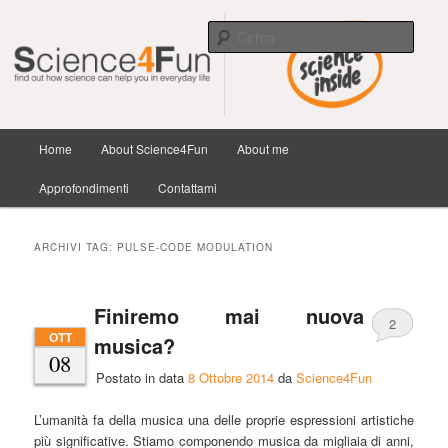
Scienza e tecnologia dai confini della conoscenza e dintorni.
Cerca
Science4Fun
Menu
Home
About Science4Fun
About me
Vai
Vai
principale
Approfondimenti
Contattami
al
al
contenuto
contenuto
ARCHIVI TAG:
PULSE-CODE MODULATION
principale
secondario
Finiremo mai nuova
2
OTT
musica?
08
Postato in data
8 Ottobre 2014
da
Science4Fun
L’umanità fa della musica una delle proprie espressioni artistiche
più significative. Stiamo componendo musica da migliaia di anni,