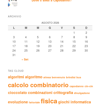
Dove ti siedi a Capodanno?
ARCHIVIO
AGOSTO 2026
L
M
M
G
V
S
D
1
2
3
4
5
6
7
8
9
10
11
12
13
14
15
16
17
18
19
20
21
22
23
24
25
26
27
28
29
30
31
« Set
TAG CLOUD
algoritmi
algoritmo
attesa
benvenuto
brindisi
bus
calcolo combinatorio
capodanno
cin-cin
cioccolato
combinazioni
crittografia
divulgazione
fisica
evoluzione
giochi
informatica
fattoriale