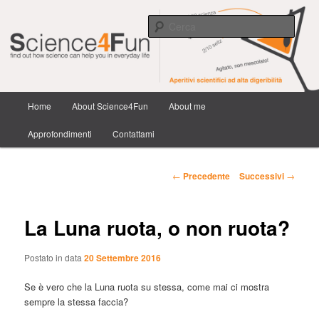
Scienza e tecnologia dai confini della conoscenza e dintorni.
Cerca
Science4Fun
Menu
Home
About Science4Fun
About me
Vai
principale
Approfondimenti
Contattami
al
contenuto
Navigazione
←
Precedente
Successivi
→
articolo
principale
La Luna ruota, o non ruota?
Postato in data
20 Settembre 2016
Se è vero che la Luna ruota su stessa, come mai ci mostra
sempre la stessa faccia?