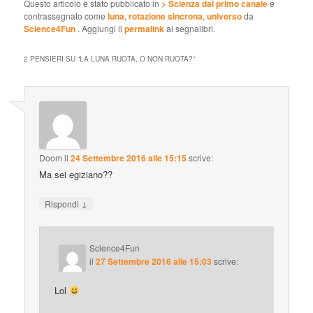
Questo articolo è stato pubblicato in
> Scienza dal primo canale
e
contrassegnato come
luna
,
rotazione sincrona
,
universo
da
Science4Fun
. Aggiungi il
permalink
ai segnalibri.
2 PENSIERI SU “
LA LUNA RUOTA, O NON RUOTA?
”
Doom
il
24 Settembre 2016 alle 15:15
scrive:
Ma sei egiziano??
↓
Rispondi
Science4Fun
il
27 Settembre 2016 alle 15:03
scrive:
Lol