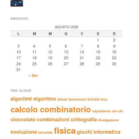
ARCHIVIO
AGOSTO 2026
L
M
M
G
V
S
D
1
2
3
4
5
6
7
8
9
10
11
12
13
14
15
16
17
18
19
20
21
22
23
24
25
26
27
28
29
30
31
« Set
TAG CLOUD
algoritmi
algoritmo
attesa
benvenuto
brindisi
bus
calcolo combinatorio
capodanno
cin-cin
cioccolato
combinazioni
crittografia
divulgazione
fisica
evoluzione
giochi
informatica
fattoriale