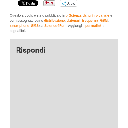
Altro
Questo articolo è stato pubblicato in
> Scienza dal primo canale
e
contrassegnato come
distribuzione
,
dizionari
,
frequenza
,
GSM
,
smartphone
,
SMS
da
Science4Fun
. Aggiungi il
permalink
ai
segnalibri.
Rispondi