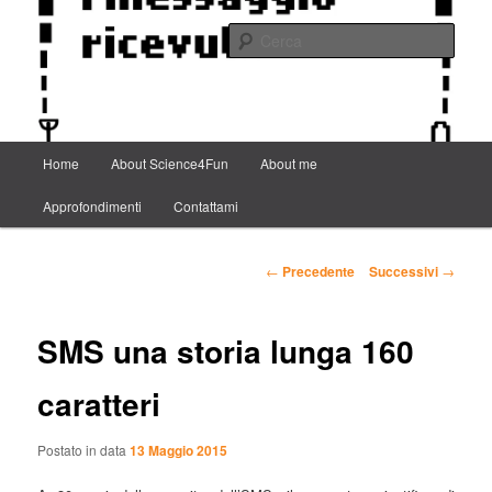
Scienza e tecnologia dai confini della conoscenza e dintorni.
Cerca
Science4Fun
Menu
Home
About Science4Fun
About me
Vai
principale
Approfondimenti
Contattami
al
contenuto
Navigazione
←
Precedente
Successivi
→
articolo
principale
SMS una storia lunga 160
caratteri
Postato in data
13 Maggio 2015