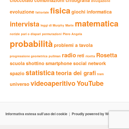
cioccolato
combinazioni
crittografia
divulgazione
fisica
evoluzione
giochi
informatica
fattoriale
matematica
intervista
leggi di Murphy
Marte
notizie
pari o dispari
permutazioni
Piero Angela
probabilità
problemi a tavola
radio
Rosetta
reti
progressione geometrica
pullman
ricetta
scuola
shottino
smartphone
social network
statistica
teoria dei grafi
spazio
tram
videoaperitivo
YouTube
universo
Informativa estesa sull’uso dei cookie
Proudly powered by WordPress