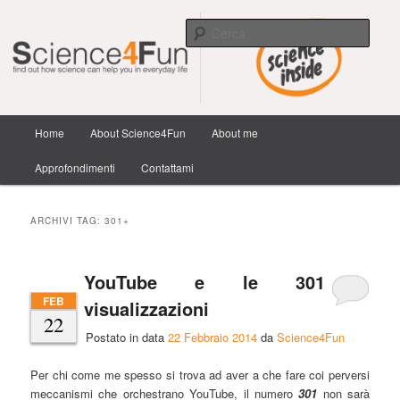
Scienza e tecnologia dai confini della conoscenza e dintorni.
Cerca
Science4Fun
Menu
Home
About Science4Fun
About me
Vai
Vai
principale
Approfondimenti
Contattami
al
al
contenuto
contenuto
ARCHIVI TAG:
301+
principale
secondario
YouTube e le 301
FEB
visualizzazioni
22
Postato in data
22 Febbraio 2014
da
Science4Fun
Per chi come me spesso si trova ad aver a che fare coi perversi
meccanismi che orchestrano YouTube, il numero
301
non sarà