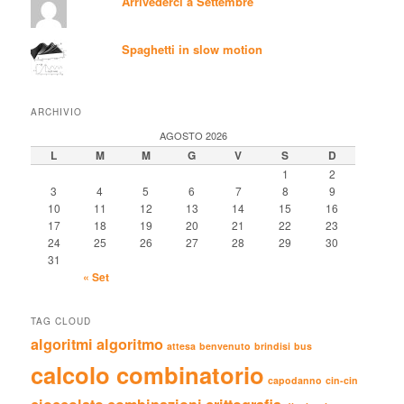
Arrivederci a Settembre
Spaghetti in slow motion
ARCHIVIO
AGOSTO 2026
L
M
M
G
V
S
D
1
2
3
4
5
6
7
8
9
10
11
12
13
14
15
16
17
18
19
20
21
22
23
24
25
26
27
28
29
30
31
« Set
TAG CLOUD
algoritmi
algoritmo
attesa
benvenuto
brindisi
bus
calcolo combinatorio
capodanno
cin-cin